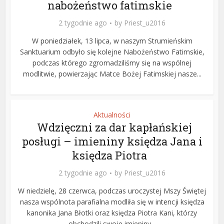
nabożeństwo fatimskie
2 tygodnie ago
by
Priest_u2016
W poniedziałek, 13 lipca, w naszym Strumieńskim
Sanktuarium odbyło się kolejne Nabożeństwo Fatimskie,
podczas którego zgromadziliśmy się na wspólnej
modlitwie, powierzając Matce Bożej Fatimskiej nasze...
Aktualności
Wdzięczni za dar kapłańskiej
posługi – imieniny księdza Jana i
księdza Piotra
2 tygodnie ago
by
Priest_u2016
W niedzielę, 28 czerwca, podczas uroczystej Mszy Świętej
nasza wspólnota parafialna modliła się w intencji księdza
kanonika Jana Błotki oraz księdza Piotra Kani, którzy
obchodzili swoje imieniny...