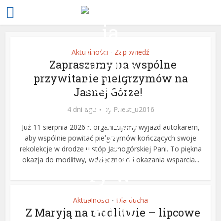
Aktualności
Zapowiedź
•
Zapraszamy na wspólne
przywitanie pielgrzymów na
Jasnej Górze!
4 dni ago
by
Priest_u2016
Już 11 sierpnia 2026 r. organizujemy wyjazd autokarem,
aby wspólnie powitać pielgrzymów kończących swoje
rekolekcje w drodze u stóp Jasnogórskiej Pani. To piękna
okazja do modlitwy, wdzięczności i okazania wsparcia...
Aktualności
Dla ducha
•
Z Maryją na modlitwie – lipcowe